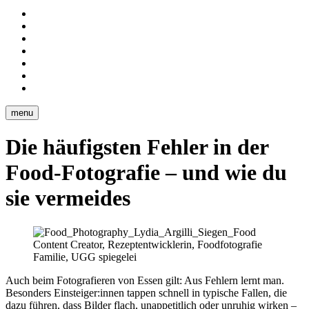
…
Fotografie
mit
Portfolio
Wissen
Leistungen
Kontakt
Über
mich
Ernährung
Blog
menu
Die häufigsten Fehler in der
Food-Fotografie – und wie du
sie vermeides
Auch beim Fotografieren von Essen gilt: Aus Fehlern lernt man.
Besonders Einsteiger:innen tappen schnell in typische Fallen, die
dazu führen, dass Bilder flach, unappetitlich oder unruhig wirken –