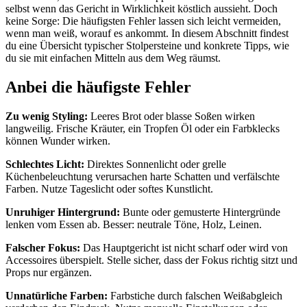
selbst wenn das Gericht in Wirklichkeit köstlich aussieht. Doch
keine Sorge: Die häufigsten Fehler lassen sich leicht vermeiden,
wenn man weiß, worauf es ankommt. In diesem Abschnitt findest
du eine Übersicht typischer Stolpersteine und konkrete Tipps, wie
du sie mit einfachen Mitteln aus dem Weg räumst.
Anbei die häufigste Fehler
Zu wenig Styling:
Leeres Brot oder blasse Soßen wirken
langweilig. Frische Kräuter, ein Tropfen Öl oder ein Farbklecks
können Wunder wirken.
Schlechtes Licht:
Direktes Sonnenlicht oder grelle
Küchenbeleuchtung verursachen harte Schatten und verfälschte
Farben. Nutze Tageslicht oder softes Kunstlicht.
Unruhiger Hintergrund:
Bunte oder gemusterte Hintergründe
lenken vom Essen ab. Besser: neutrale Töne, Holz, Leinen.
Falscher Fokus:
Das Hauptgericht ist nicht scharf oder wird von
Accessoires überspielt. Stelle sicher, dass der Fokus richtig sitzt und
Props nur ergänzen.
Unnatürliche Farben:
Farbstiche durch falschen Weißabgleich