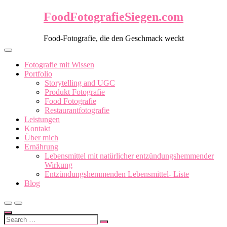
Skip
FoodFotografieSiegen.com
to
content
Food-Fotografie, die den Geschmack weckt
Fotografie mit Wissen
Portfolio
Storytelling and UGC
Produkt Fotografie
Food Fotografie
Restaurantfotografie
Leistungen
Kontakt
Über mich
Ernährung
Lebensmittel mit natürlicher entzündungshemmender
Wirkung
Entzündungshemmenden Lebensmittel- Liste
Blog
Search