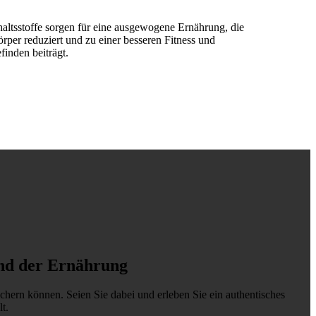
haltsstoffe sorgen für eine ausgewogene Ernährung, die
per reduziert und zu einer besseren Fitness und
inden beiträgt.
und der Ernährung
ichern können. Seien Sie dabei und erleben Sie ein authentisches
t.