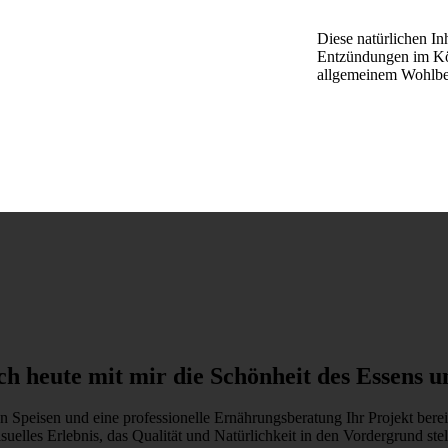
Diese natürlichen In
Entzündungen im Kör
allgemeinem Wohlbef
ch heute mit mir die Schönheit des Essens 
on Speisen und eine professionelle Ernährungsberatung Ihr Projekt bere
isuelles Erlebnis, das Qualität und Natürlichkeit in den Vordergrund stell