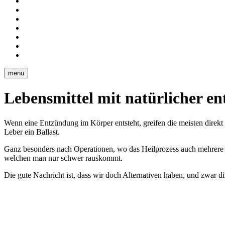
Fotografie
mit
Portfolio
Wissen
Leistungen
Kontakt
Über
mich
Ernährung
Blog
menu
Lebensmittel mit natürlicher
Wenn eine Entzündung im Körper entsteht, greifen die meisten direk
Leber ein Ballast.
Ganz besonders nach Operationen, wo das Heilprozess auch mehrer
welchen man nur schwer rauskommt.
Die gute Nachricht ist, dass wir doch Alternativen haben, und zwar 