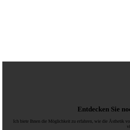
Entdecken Sie no
Ich biete Ihnen die Möglichkeit zu erfahren, wie die Ästhetik v
v