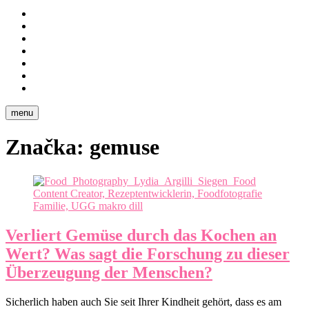
…
Fotografie
mit
Portfolio
Wissen
Leistungen
Kontakt
Über
mich
Ernährung
Blog
menu
Značka:
gemuse
Verliert Gemüse durch das Kochen an
Wert? Was sagt die Forschung zu dieser
Überzeugung der Menschen?
Sicherlich haben auch Sie seit Ihrer Kindheit gehört, dass es am