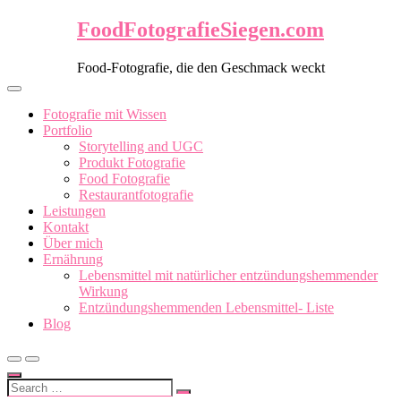
Skip
FoodFotografieSiegen.com
to
content
Food-Fotografie, die den Geschmack weckt
Fotografie mit Wissen
Portfolio
Storytelling and UGC
Produkt Fotografie
Food Fotografie
Restaurantfotografie
Leistungen
Kontakt
Über mich
Ernährung
Lebensmittel mit natürlicher entzündungshemmender
Wirkung
Entzündungshemmenden Lebensmittel- Liste
Blog
Search